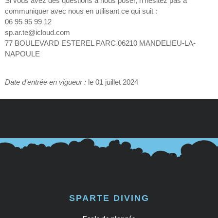
Si vous avez des questions à nous poser, n’hésitez pas à
communiquer avec nous en utilisant ce qui suit :
06 95 95 99 12
sp.ar.te@icloud.com
77 BOULEVARD ESTEREL PARC 06210 MANDELIEU-LA-
NAPOULE
Date d’entrée en vigueur :
le 01 juillet 2024
SPARTE DIVING